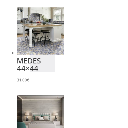
MEDES
44×44
31.00
€