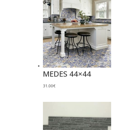
MEDES 44×44
31.00
€