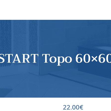
START Topo 60×6
22.00
€