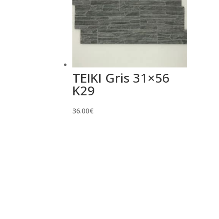
TEIKI Gris 31×56
K29
36.00
€