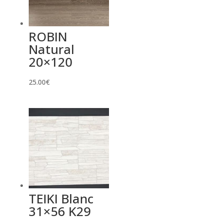
ROBIN
Natural
20×120
25.00
€
TEIKI Blanc
31×56 K29